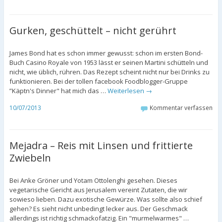
Gurken, geschüttelt – nicht gerührt
James Bond hat es schon immer gewusst: schon im ersten Bond-
Buch Casino Royale von 1953 lässt er seinen Martini schütteln und
nicht, wie üblich, rühren. Das Rezept scheint nicht nur bei Drinks zu
funktionieren. Bei der tollen facebook Foodblogger-Gruppe
”Käptn's Dinner" hat mich das …
Weiterlesen
→
10/07/2013
Kommentar verfassen
Mejadra – Reis mit Linsen und frittierte
Zwiebeln
Bei Anke Gröner und Yotam Ottolenghi gesehen. Dieses
vegetarische Gericht aus Jerusalem vereint Zutaten, die wir
sowieso lieben. Dazu exotische Gewürze. Was sollte also schief
gehen? Es sieht nicht unbedingt lecker aus. Der Geschmack
allerdings ist richtig schmackofatzig. Ein "murmelwarmes" …