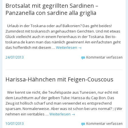
Brotsalat mit gegrillten Sardinen –
Panzanella con sardine alla griglia
Urlaub in der Toskana oder auf Balkonien? Das geht beides!
Zumindest mit toskanisch angehauchten Gerichten. Und mit etwas
Glück vielleicht auch in einem Ferienhaus in der Toskana. Bei to-
toskana.de kann man das nämlich gewinnen! Am einfachsten geht
das hoffentlich mit diesem …
Weiterlesen
→
24/07/2013
Kommentar verfassen
Harissa-Hähnchen mit Feigen-Couscous
Wer kennt sie nicht, die Teufelspaste aus Tunesien, nur echt mit
dem Leuchtturm auf der gelben Tube: Harissa du Cap Bon. Das
Zeug ist höllisch scharf und man verwendet es entsprechend
sparsam. Normalerweise. Aber was ist schon bei uns normal? ;-) Wir
nehmen ein veritables …
Weiterlesen
→
10/07/2013
Kommentar verfassen