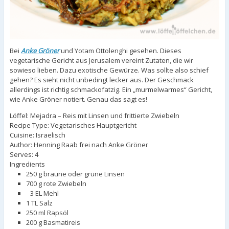
Bei
Anke Gröner
und Yotam Ottolenghi gesehen. Dieses
vegetarische Gericht aus Jerusalem vereint Zutaten, die wir
sowieso lieben. Dazu exotische Gewürze. Was sollte also schief
gehen? Es sieht nicht unbedingt lecker aus. Der Geschmack
allerdings ist richtig schmackofatzig. Ein „murmelwarmes“ Gericht,
wie Anke Gröner notiert. Genau das sagt es!
Löffel: Mejadra – Reis mit Linsen und frittierte Zwiebeln
Recipe Type
:
Vegetarisches Hauptgericht
Cuisine:
Israelisch
Author:
Henning Raab frei nach Anke Gröner
Serves:
4
Ingredients
250 g braune oder grüne Linsen
700 g rote Zwiebeln
3 EL Mehl
1 TL Salz
250 ml Rapsöl
200 g Basmatireis