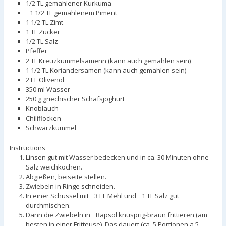
1/2 TL gemahlener Kurkuma
1 1/2 TL gemahlenem Piment
1 1/2 TL Zimt
1 TL Zucker
1/2 TL Salz
Pfeffer
2 TL Kreuzkümmelsamenn (kann auch gemahlen sein)
1 1/2 TL Koriandersamen (kann auch gemahlen sein)
2 EL Olivenöl
350 ml Wasser
250 g griechischer Schafsjoghurt
Knoblauch
Chiliflocken
Schwarzkümmel
Instructions
Linsen gut mit Wasser bedecken und in ca. 30 Minuten ohne
Salz weichkochen.
Abgießen, beiseite stellen.
Zwiebeln in Ringe schneiden.
In einer Schüssel mit 3 EL Mehl und 1 TL Salz gut
durchmischen.
Dann die Zwiebeln in Rapsöl knusprig-braun frittieren (am
besten in einer Fritteuse). Das dauert (ca. 5 Portionen a 5