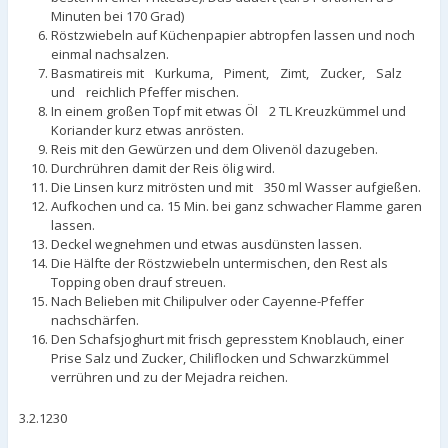
Minuten bei 170 Grad)
Röstzwiebeln auf Küchenpapier abtropfen lassen und noch
einmal nachsalzen.
Basmatireis mit Kurkuma, Piment, Zimt, Zucker, Salz
und reichlich Pfeffer mischen.
In einem großen Topf mit etwas Öl 2 TL Kreuzkümmel und
Koriander kurz etwas anrösten.
Reis mit den Gewürzen und dem Olivenöl dazugeben.
Durchrühren damit der Reis ölig wird.
Die Linsen kurz mitrösten und mit 350 ml Wasser aufgießen.
Aufkochen und ca. 15 Min. bei ganz schwacher Flamme garen
lassen.
Deckel wegnehmen und etwas ausdünsten lassen.
Die Hälfte der Röstzwiebeln untermischen, den Rest als
Topping oben drauf streuen.
Nach Belieben mit Chilipulver oder Cayenne-Pfeffer
nachschärfen.
Den Schafsjoghurt mit frisch gepresstem Knoblauch, einer
Prise Salz und Zucker, Chiliflocken und Schwarzkümmel
verrühren und zu der Mejadra reichen.
3.2.1230