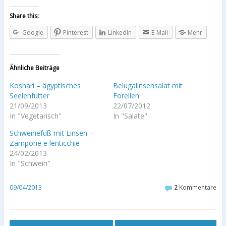
Share this:
Google
Pinterest
LinkedIn
E-Mail
Mehr
Ähnliche Beiträge
Koshari – ägyptisches
Belugalinsensalat mit
Seelenfutter
Forellen
21/09/2013
22/07/2012
In "Vegetarisch"
In "Salate"
Schweinefuß mit Linsen –
Zampone e lenticchie
24/02/2013
In "Schwein"
09/04/2013
2
Kommentare