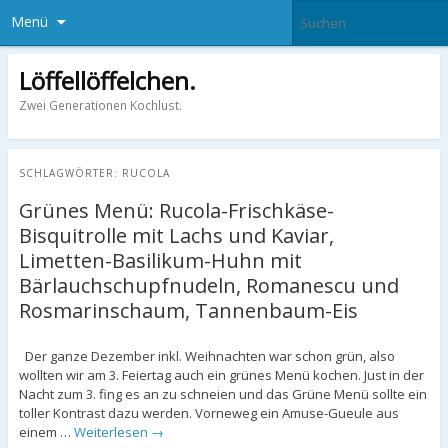
Menü
Löffellöffelchen.
Zwei Generationen Kochlust.
SCHLAGWÖRTER:
RUCOLA
Grünes Menü: Rucola-Frischkäse-
Bisquitrolle mit Lachs und Kaviar,
Limetten-Basilikum-Huhn mit
Bärlauchschupfnudeln, Romanescu und
Rosmarinschaum, Tannenbaum-Eis
Der ganze Dezember inkl. Weihnachten war schon grün, also
wollten wir am 3. Feiertag auch ein grünes Menü kochen. Just in der
Nacht zum 3. fing es an zu schneien und das Grüne Menü sollte ein
toller Kontrast dazu werden. Vorneweg ein Amuse-Gueule aus
einem …
Weiterlesen
→