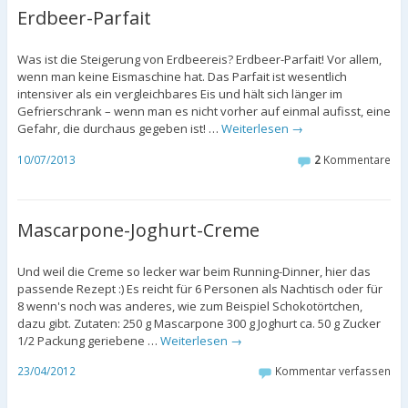
Erdbeer-Parfait
Was ist die Steigerung von Erdbeereis? Erdbeer-Parfait! Vor allem,
wenn man keine Eismaschine hat. Das Parfait ist wesentlich
intensiver als ein vergleichbares Eis und hält sich länger im
Gefrierschrank – wenn man es nicht vorher auf einmal aufisst, eine
Gefahr, die durchaus gegeben ist! …
Weiterlesen
→
10/07/2013
2
Kommentare
Mascarpone-Joghurt-Creme
Und weil die Creme so lecker war beim Running-Dinner, hier das
passende Rezept :) Es reicht für 6 Personen als Nachtisch oder für
8 wenn's noch was anderes, wie zum Beispiel Schokotörtchen,
dazu gibt. Zutaten: 250 g Mascarpone 300 g Joghurt ca. 50 g Zucker
1/2 Packung geriebene …
Weiterlesen
→
23/04/2012
Kommentar verfassen