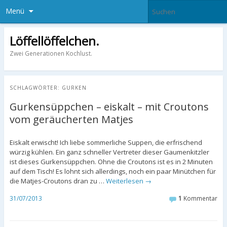
Menü
Löffellöffelchen.
Zwei Generationen Kochlust.
SCHLAGWÖRTER:
GURKEN
Gurkensüppchen – eiskalt – mit Croutons
vom geräucherten Matjes
Eiskalt erwischt! Ich liebe sommerliche Suppen, die erfrischend
würzig kühlen. Ein ganz schneller Vertreter dieser Gaumenkitzler
ist dieses Gurkensüppchen. Ohne die Croutons ist es in 2 Minuten
auf dem Tisch! Es lohnt sich allerdings, noch ein paar Minütchen für
die Matjes-Croutons dran zu …
Weiterlesen
→
31/07/2013
1
Kommentar