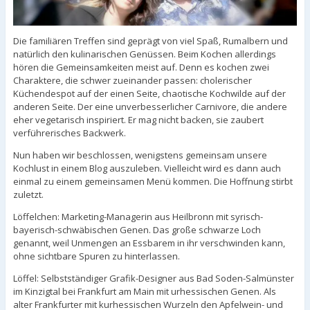
Die familiären Treffen sind geprägt von viel Spaß, Rumalbern und
natürlich den kulinarischen Genüssen. Beim Kochen allerdings
hören die Gemeinsamkeiten meist auf. Denn es kochen zwei
Charaktere, die schwer zueinander passen: cholerischer
Küchendespot auf der einen Seite, chaotische Kochwilde auf der
anderen Seite. Der eine unverbesserlicher Carnivore, die andere
eher vegetarisch inspiriert. Er mag nicht backen, sie zaubert
verführerisches Backwerk.
Nun haben wir beschlossen, wenigstens gemeinsam unsere
Kochlust in einem Blog auszuleben. Vielleicht wird es dann auch
einmal zu einem gemeinsamen Menü kommen. Die Hoffnung stirbt
zuletzt.
Löffelchen: Marketing-Managerin aus Heilbronn mit syrisch-
bayerisch-schwäbischen Genen. Das große schwarze Loch
genannt, weil Unmengen an Essbarem in ihr verschwinden kann,
ohne sichtbare Spuren zu hinterlassen.
Löffel: Selbstständiger Grafik-Designer aus Bad Soden-Salmünster
im Kinzigtal bei Frankfurt am Main mit urhessischen Genen. Als
alter Frankfurter mit kurhessischen Wurzeln den Apfelwein- und