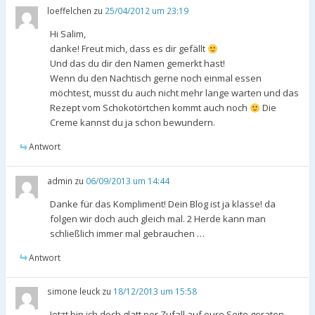
loeffelchen
zu
25/04/2012 um 23:19
Hi Salim,
danke! Freut mich, dass es dir gefällt
Und das du dir den Namen gemerkt hast!
Wenn du den Nachtisch gerne noch einmal essen
möchtest, musst du auch nicht mehr lange warten und das
Rezept vom Schokotörtchen kommt auch noch
Die
Creme kannst du ja schon bewundern.
Antwort
admin
zu
06/09/2013 um 14:44
Danke für das Kompliment! Dein Blog ist ja klasse! da
folgen wir doch auch gleich mal. 2 Herde kann man
schließlich immer mal gebrauchen …
Antwort
simone leuck
zu
18/12/2013 um 15:58
Jetzt bin ich doch glatt per Zufall auf eure Seite geraten…