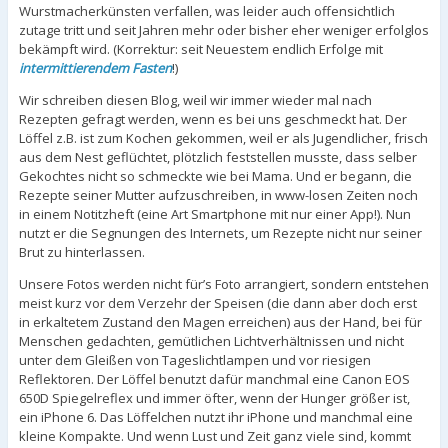
Wurstmacherkünsten verfallen, was leider auch offensichtlich
zutage tritt und seit Jahren mehr oder bisher eher weniger erfolglos
bekämpft wird. (Korrektur: seit Neuestem endlich Erfolge mit
intermittierendem Fasten
!)
Wir schreiben diesen Blog, weil wir immer wieder mal nach
Rezepten gefragt werden, wenn es bei uns geschmeckt hat. Der
Löffel z.B. ist zum Kochen gekommen, weil er als Jugendlicher, frisch
aus dem Nest geflüchtet, plötzlich feststellen musste, dass selber
Gekochtes nicht so schmeckte wie bei Mama. Und er begann, die
Rezepte seiner Mutter aufzuschreiben, in www-losen Zeiten noch
in einem Notitzheft (eine Art Smartphone mit nur einer App!). Nun
nutzt er die Segnungen des Internets, um Rezepte nicht nur seiner
Brut zu hinterlassen.
Unsere Fotos werden nicht für’s Foto arrangiert, sondern entstehen
meist kurz vor dem Verzehr der Speisen (die dann aber doch erst
in erkaltetem Zustand den Magen erreichen) aus der Hand, bei für
Menschen gedachten, gemütlichen Lichtverhältnissen und nicht
unter dem Gleißen von Tageslichtlampen und vor riesigen
Reflektoren. Der Löffel benutzt dafür manchmal eine Canon EOS
650D Spiegelreflex und immer öfter, wenn der Hunger größer ist,
ein iPhone 6. Das Löffelchen nutzt ihr iPhone und manchmal eine
kleine Kompakte. Und wenn Lust und Zeit ganz viele sind, kommt