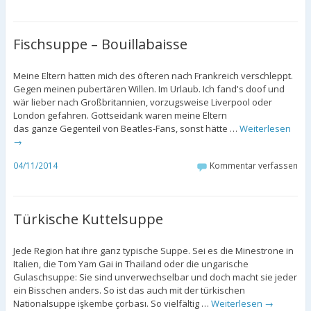
Fischsuppe – Bouillabaisse
Meine Eltern hatten mich des öfteren nach Frankreich verschleppt.
Gegen meinen pubertären Willen. Im Urlaub. Ich fand's doof und
wär lieber nach Großbritannien, vorzugsweise Liverpool oder
London gefahren. Gottseidank waren meine Eltern
das ganze Gegenteil von Beatles-Fans, sonst hätte …
Weiterlesen
→
04/11/2014
Kommentar verfassen
Türkische Kuttelsuppe
Jede Region hat ihre ganz typische Suppe. Sei es die Minestrone in
Italien, die Tom Yam Gai in Thailand oder die ungarische
Gulaschsuppe: Sie sind unverwechselbar und doch macht sie jeder
ein Bisschen anders. So ist das auch mit der türkischen
Nationalsuppe işkembe çorbası. So vielfältig …
Weiterlesen
→