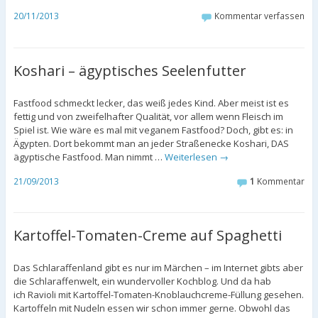
20/11/2013
Kommentar verfassen
Koshari – ägyptisches Seelenfutter
Fastfood schmeckt lecker, das weiß jedes Kind. Aber meist ist es
fettig und von zweifelhafter Qualität, vor allem wenn Fleisch im
Spiel ist. Wie wäre es mal mit veganem Fastfood? Doch, gibt es: in
Ägypten. Dort bekommt man an jeder Straßenecke Koshari, DAS
ägyptische Fastfood. Man nimmt …
Weiterlesen
→
21/09/2013
1
Kommentar
Kartoffel-Tomaten-Creme auf Spaghetti
Das Schlaraffenland gibt es nur im Märchen – im Internet gibts aber
die Schlaraffenwelt, ein wundervoller Kochblog. Und da hab
ich Ravioli mit Kartoffel-Tomaten-Knoblauchcreme-Füllung gesehen.
Kartoffeln mit Nudeln essen wir schon immer gerne. Obwohl das