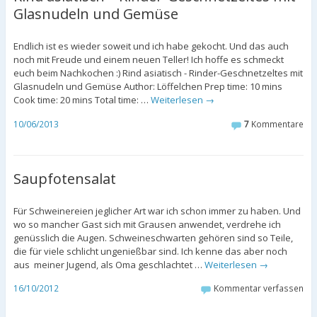
Glasnudeln und Gemüse
Endlich ist es wieder soweit und ich habe gekocht. Und das auch
noch mit Freude und einem neuen Teller! Ich hoffe es schmeckt
euch beim Nachkochen :) Rind asiatisch - Rinder-Geschnetzeltes mit
Glasnudeln und Gemüse Author: Löffelchen Prep time: 10 mins
Cook time: 20 mins Total time: …
Weiterlesen
→
10/06/2013
7
Kommentare
Saupfotensalat
Für Schweinereien jeglicher Art war ich schon immer zu haben. Und
wo so mancher Gast sich mit Grausen anwendet, verdrehe ich
genüsslich die Augen. Schweineschwarten gehören sind so Teile,
die für viele schlicht ungenießbar sind. Ich kenne das aber noch
aus meiner Jugend, als Oma geschlachtet …
Weiterlesen
→
16/10/2012
Kommentar verfassen