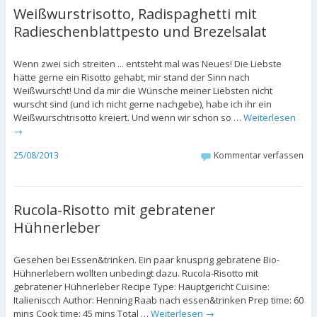
Weißwurstrisotto, Radispaghetti mit
Radieschenblattpesto und Brezelsalat
Wenn zwei sich streiten ... entsteht mal was Neues! Die Liebste
hätte gerne ein Risotto gehabt, mir stand der Sinn nach
Weißwurscht! Und da mir die Wünsche meiner Liebsten nicht
wurscht sind (und ich nicht gerne nachgebe), habe ich ihr ein
Weißwurschtrisotto kreiert. Und wenn wir schon so …
Weiterlesen
→
25/08/2013
Kommentar verfassen
Rucola-Risotto mit gebratener
Hühnerleber
Gesehen bei Essen&trinken. Ein paar knusprig gebratene Bio-
Hühnerlebern wollten unbedingt dazu. Rucola-Risotto mit
gebratener Hühnerleber Recipe Type: Hauptgericht Cuisine:
Italieniscch Author: Henning Raab nach essen&trinken Prep time: 60
mins Cook time: 45 mins Total …
Weiterlesen
→