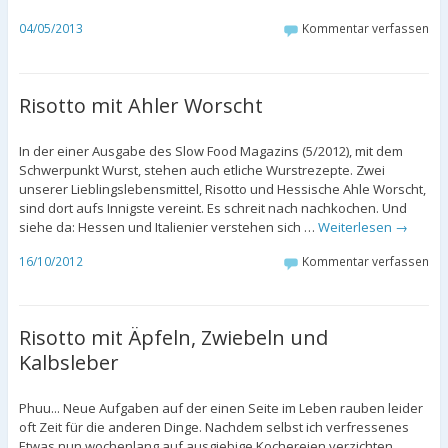
04/05/2013
Kommentar verfassen
Risotto mit Ahler Worscht
In der einer Ausgabe des Slow Food Magazins (5/2012), mit dem
Schwerpunkt Wurst, stehen auch etliche Wurstrezepte. Zwei
unserer Lieblingslebensmittel, Risotto und Hessische Ahle Worscht,
sind dort aufs Innigste vereint. Es schreit nach nachkochen. Und
siehe da: Hessen und Italienier verstehen sich …
Weiterlesen
→
16/10/2012
Kommentar verfassen
Risotto mit Äpfeln, Zwiebeln und
Kalbsleber
Phuu... Neue Aufgaben auf der einen Seite im Leben rauben leider
oft Zeit für die anderen Dinge. Nachdem selbst ich verfressenes
Etwas nun wochenlang auf ausgiebige Kochereien verzichten