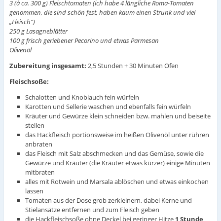
3 (à ca. 300 g) Fleischtomaten (ich habe 4 längliche Roma-Tomaten
genommen, die sind schön fest, haben kaum einen Strunk und viel
„Fleisch“)
250 g Lasagneblätter
100 g frisch geriebener Pecorino und etwas Parmesan
Olivenöl
Zubereitung insgesamt:
2,5 Stunden + 30 Minuten Ofen
Fleischsoße:
Schalotten und Knoblauch fein würfeln
Karotten und Sellerie waschen und ebenfalls fein würfeln
Kräuter und Gewürze klein schneiden bzw. mahlen und beiseite
stellen
das Hackfleisch portionsweise im heißen Olivenöl unter rühren
anbraten
das Fleisch mit Salz abschmecken und das Gemüse, sowie die
Gewürze und Kräuter (die Kräuter etwas kürzer) einige Minuten
mitbraten
alles mit Rotwein und Marsala ablöschen und etwas einkochen
lassen
Tomaten aus der Dose grob zerkleinern, dabei Kerne und
Stielansätze entfernen und zum Fleisch geben
die Hackfleischsoße ohne Deckel bei geringer Hitze
1 Stunde