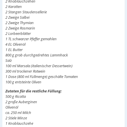
2 Knoblauchzehen
2 Karotten
2 Stangen Staudensellerie
2 Zweige Salbei
2 Zweige Thymian
2 Zweige Rosmarin
2 Lorbeerblätter
1 TL schwarzer Pfeffer gemahlen
4 EL Olivenöl
1 EL Butter
800 g grob durchgedrehtes Lammhack
Salz
100 ml Marsala (italienischer Dessertwein)
300 ml trockener Rotwein
1 Dose (800 ml Füllmenge) geschälte Tomaten
100 g entsteinte Oliven
Zutaten für die restliche Füllung:
500 g Ricotta
2 große Auberginen
Olivenöl
ca. 250 ml Milch
2 Stiele Minze
1 Knoblauchzehe