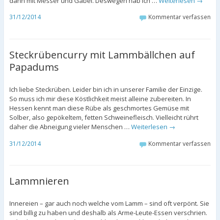
dann mit Messer und Gabel. Deswegen hab ich …
Weiterlesen
→
31/12/2014
Kommentar verfassen
Steckrübencurry mit Lammbällchen auf
Papadums
Ich liebe Steckrüben. Leider bin ich in unserer Familie der Einzige.
So muss ich mir diese Köstlichkeit meist alleine zubereiten. In
Hessen kennt man diese Rübe als geschmortes Gemüse mit
Solber, also gepökeltem, fetten Schweinefleisch. Vielleicht rührt
daher die Abneigung vieler Menschen …
Weiterlesen
→
31/12/2014
Kommentar verfassen
Lammnieren
Innereien – gar auch noch welche vom Lamm – sind oft verpönt. Sie
sind billig zu haben und deshalb als Arme-Leute-Essen verschrien.