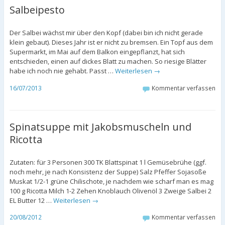
Salbeipesto
Der Salbei wächst mir über den Kopf (dabei bin ich nicht gerade
klein gebaut). Dieses Jahr ist er nicht zu bremsen. Ein Topf aus dem
Supermarkt, im Mai auf dem Balkon eingepflanzt, hat sich
entschieden, einen auf dickes Blatt zu machen. So riesige Blätter
habe ich noch nie gehabt. Passt …
Weiterlesen
→
16/07/2013
Kommentar verfassen
Spinatsuppe mit Jakobsmuscheln und
Ricotta
Zutaten: für 3 Personen 300 TK Blattspinat 1 l Gemüsebrühe (ggf.
noch mehr, je nach Konsistenz der Suppe) Salz Pfeffer Sojasoße
Muskat 1/2-1 grüne Chilischote, je nachdem wie scharf man es mag
100 g Ricotta Milch 1-2 Zehen Knoblauch Olivenöl 3 Zweige Salbei 2
EL Butter 12 …
Weiterlesen
→
20/08/2012
Kommentar verfassen