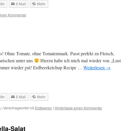
dIn
E-Mail
Mehr
einen Kommentar
s! Ohne Tomate, ohne Tomatenmark. Passt perfekt zu Fleisch,
arischen unter uns
Hierzu habe ich mich mal wieder von „Lust
h immer wieder gut! Erdbeerketchup Recipe …
Weiterlesen
→
dIn
E-Mail
Mehr
h
|
Verschlagwortet mit
Erdbeeren
|
Hinterlasse einen Kommentar
lla-Salat