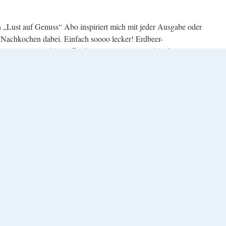
 „Lust auf Genuss“ Abo inspiriert mich mit jeder Ausgabe oder
 Nachkochen dabei. Einfach soooo lecker! Erdbeer-
 Vorspeise Author: löffelchen Serves: 4 Eine richtig beerige
dIn
E-Mail
Mehr
erschlagwortet mit
Basilikum
,
Erdbeeren
,
Mozzarella
,
Petersilie
,
Schmand
,
ar
Schokolade
lade. Eine tolle Kombination. sieht hübsch aus und lässt sich gut
m Backen mal wieder oetker.de geholfen. Übrigens mein erstes