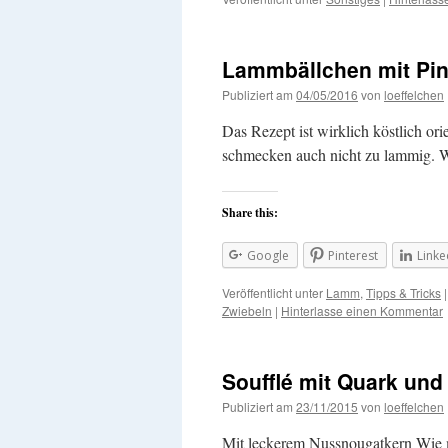
Lammbällchen mit Pi
Publiziert am
04/05/2016
von
loeffelchen
Das Rezept ist wirklich köstlich o
schmecken auch nicht zu lammig. 
Share this:
Google
Pinterest
Linke
Veröffentlicht unter
Lamm
,
Tipps & Tricks
|
Zwiebeln
|
Hinterlasse einen Kommentar
Soufflé mit Quark un
Publiziert am
23/11/2015
von
loeffelchen
Mit leckerem Nussnougatkern Wie m