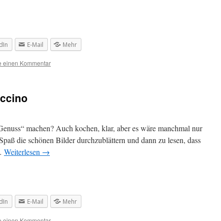
dIn
E-Mail
Mehr
se einen Kommentar
ccino
Genuss“ machen? Auch kochen, klar, aber es wäre manchmal nur
Spaß die schönen Bilder durchzublättern und dann zu lesen, dass
 …
Weiterlesen
→
dIn
E-Mail
Mehr
se einen Kommentar