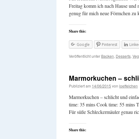
Freitag komm ich nach Hause und m
genug für mich neue Förmchen zu 
Share this:
Google
Pinterest
Linke
Veröffentlicht unter
Backen
,
Desserts
,
Veg
Marmorkuchen – schli
Publiziert am
14/06/2015
von
loeffelchen
Marmorkuchen – schlicht und einfa
time: 35 mins Cook time: 55 mins T
Für süße Schleckermäuler genau ri
Share this: