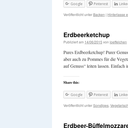
Google
Pinterest
Linke
Veröffentlicht unter
Backen
|
Hinterlasse 
Erdbeerketchup
Publiziert am
14/06/2015
von
loeffelchen
Pures Erdbeerketchup! Purer Genus
aber auch zu Pommes für die Veget
auf Genuss“ leiten lassen. Einfac
Share this:
Google
Pinterest
Linke
Veröffentlicht unter
Sonstiges
,
Vegetarisc
Erdbeer-Büffelmozzare