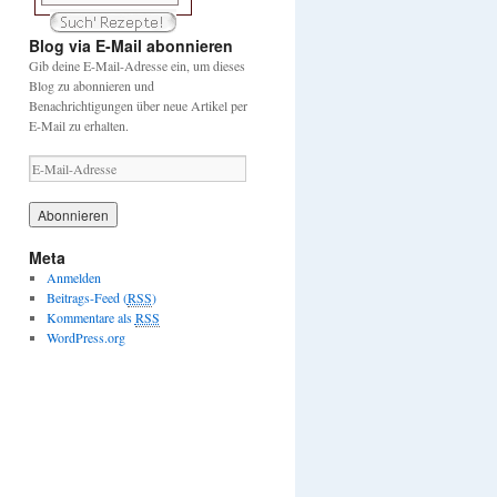
Blog via E-Mail abonnieren
Gib deine E-Mail-Adresse ein, um dieses
Blog zu abonnieren und
Benachrichtigungen über neue Artikel per
E-Mail zu erhalten.
E
-
M
a
i
Meta
l
Anmelden
-
Beitrags-Feed (
RSS
)
A
Kommentare als
RSS
d
WordPress.org
r
e
s
s
e