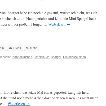
ini Spargel habe ich noch nie gekauft, wusste ich nicht, was ich
 koche ich „nur“ Hauptgerichte und ich finde Mini Spargel hatte
Abendessen bei großem Hunger …
Weiterlesen
→
dIn
E-Mail
Mehr
ortet mit
Pfannenkuchen
,
Schnittlauch
,
Spargel
|
Hinterlasse einen
, Löffelchen, das letzte Mal etwas gepostet. Lang ists her…
Arbeit und noch mehr Arbeit dazu verleiten lassen uns nicht mehr
die …
Weiterlesen
→