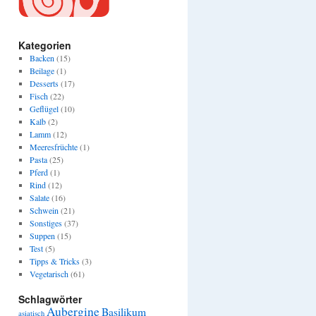
Kategorien
Backen
(15)
Beilage
(1)
Desserts
(17)
Fisch
(22)
Geflügel
(10)
Kalb
(2)
Lamm
(12)
Meeresfrüchte
(1)
Pasta
(25)
Pferd
(1)
Rind
(12)
Salate
(16)
Schwein
(21)
Sonstiges
(37)
Suppen
(15)
Test
(5)
Tipps & Tricks
(3)
Vegetarisch
(61)
Schlagwörter
Aubergine
Basilikum
asiatisch