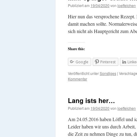
Publiziert am
19/04/2020
von
loeffelchen
Hier nun das versprochene Rezept. M
damit machen sollte. Normalerweise
sich nicht als Hauptgericht zum 
Share this:
Google
Pinterest
Linke
Veröffentlicht unter
Sonstiges
|
Verschlagw
Kommentar
Lang ists her…
Publiziert am
19/04/2020
von
loeffelchen
Am 24.05.2016 haben Löffel und ich
Leider haben wir uns durch Arbeit, 
die Zeit zu nehmen Dinge zu tun, 