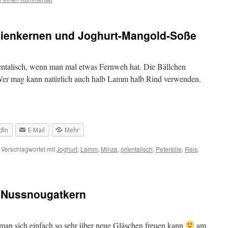
nienkernen und Joghurt-Mangold-Soße
rientalisch, wenn man mal etwas Fernweh hat. Die Bällchen
Wer mag kann natürlich auch halb Lamm halb Rind verwenden.
dIn
E-Mail
Mehr
Verschlagwortet mit
Joghurt
,
Lamm
,
Minze
,
orientalisch
,
Petersilie
,
Reis
,
d Nussnougatkern
an sich einfach so sehr über neue Gläschen freuen kann
am