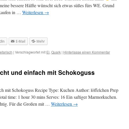
eine bessere Hälfte wünscht sich etwas süßes fürs WE. Grund
kaufen in …
Weiterlesen
→
dIn
E-Mail
Mehr
etarisch
|
Verschlagwortet mit
Ei
,
Quark
|
Hinterlasse einen Kommentar
cht und einfach mit Schokoguss
ch mit Schokoguss Recipe Type: Kuchen Author: löffelchen Prep
otal time: 1 hour 30 mins Serves: 16 Ein saftiger Marmorkuchen.
chtig. Für die Großen mit …
Weiterlesen
→