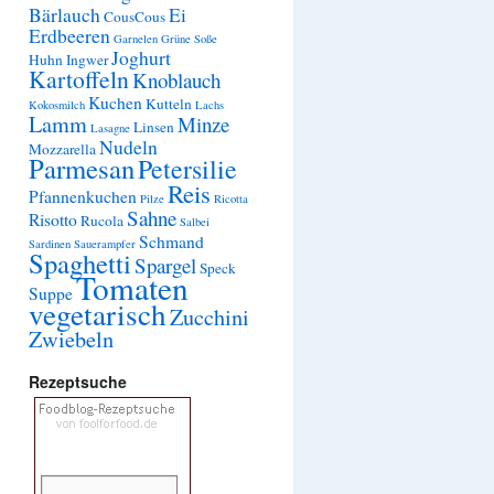
Bärlauch
Ei
CousCous
Erdbeeren
Garnelen
Grüne Soße
Joghurt
Huhn
Ingwer
Kartoffeln
Knoblauch
Kuchen
Kutteln
Kokosmilch
Lachs
Lamm
Minze
Linsen
Lasagne
Nudeln
Mozzarella
Parmesan
Petersilie
Reis
Pfannenkuchen
Pilze
Ricotta
Sahne
Risotto
Rucola
Salbei
Schmand
Sardinen
Sauerampfer
Spaghetti
Spargel
Speck
Tomaten
Suppe
vegetarisch
Zucchini
Zwiebeln
Rezeptsuche