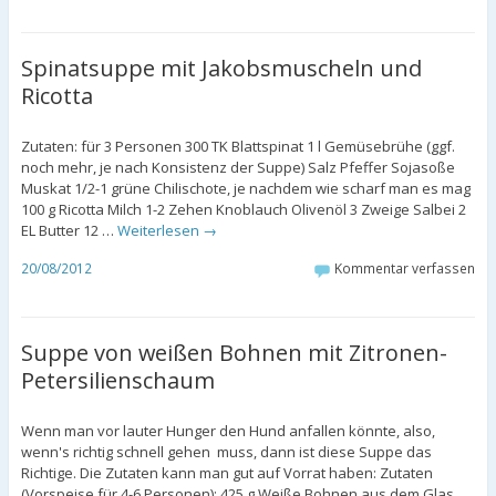
Spinatsuppe mit Jakobsmuscheln und
Ricotta
Zutaten: für 3 Personen 300 TK Blattspinat 1 l Gemüsebrühe (ggf.
noch mehr, je nach Konsistenz der Suppe) Salz Pfeffer Sojasoße
Muskat 1/2-1 grüne Chilischote, je nachdem wie scharf man es mag
100 g Ricotta Milch 1-2 Zehen Knoblauch Olivenöl 3 Zweige Salbei 2
EL Butter 12 …
Weiterlesen
→
20/08/2012
Kommentar verfassen
Suppe von weißen Bohnen mit Zitronen-
Petersilienschaum
Wenn man vor lauter Hunger den Hund anfallen könnte, also,
wenn's richtig schnell gehen muss, dann ist diese Suppe das
Richtige. Die Zutaten kann man gut auf Vorrat haben: Zutaten
(Vorspeise für 4-6 Personen): 425 g Weiße Bohnen aus dem Glas