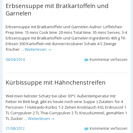
Erbsensuppe mit Bratkartoffeln und
Garnelen
Erbsensuppe mit Bratkartoffeln und Garnelen Author: Löffelchen
Prep time: 15 mins Cook time: 20 mins Total time: 35 mins Serves: 3-4
Erbsensuppe mit Bratkartoffeln und Garnelen Ingredients 400 g TK-
Erbsen 300 Kartoffeln mit dünner/essbarer Schale 4-5 Zweige
frischer …
Weiterlesen
→
06/04/2014
Kommentar verfassen
Kürbissuppe mit Hähnchenstreifen
Weil mein liebster Schatz bei über 30°C Außentemperatur mit
Fieber im Bett liegt, gibt es heute noch eine Suppe :) Zutaten: für 4
Personen 1 Hokkaido-Kürbis 1-2 Zehen Knoblauch 4 EL Erdnussöl 1
TL Currypulver 2 TL Thai-Currypulver 2 TL Kreuzkümmel, gemahlen 1
TL Zucker …
Weiterlesen
→
21/08/2012
Kommentar verfassen