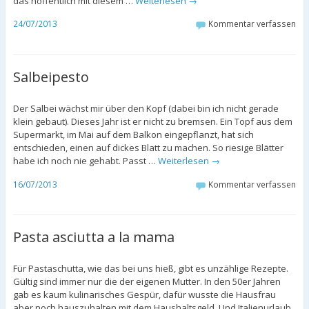
das hoffentlich mit diesem …
Weiterlesen
→
24/07/2013
Kommentar verfassen
Salbeipesto
Der Salbei wächst mir über den Kopf (dabei bin ich nicht gerade
klein gebaut). Dieses Jahr ist er nicht zu bremsen. Ein Topf aus dem
Supermarkt, im Mai auf dem Balkon eingepflanzt, hat sich
entschieden, einen auf dickes Blatt zu machen. So riesige Blätter
habe ich noch nie gehabt. Passt …
Weiterlesen
→
16/07/2013
Kommentar verfassen
Pasta asciutta a la mama
Für Pastaschutta, wie das bei uns hieß, gibt es unzählige Rezepte.
Gültig sind immer nur die der eigenen Mutter. In den 50er Jahren
gab es kaum kulinarisches Gespür, dafür wusste die Hausfrau
aber noch hauszuhalten mit dem Haushaltsgeld. Und Italienurlaub