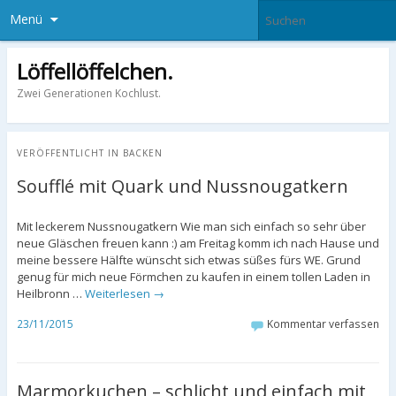
Menü
Löffellöffelchen.
Zwei Generationen Kochlust.
VERÖFFENTLICHT IN
BACKEN
Soufflé mit Quark und Nussnougatkern
Mit leckerem Nussnougatkern Wie man sich einfach so sehr über
neue Gläschen freuen kann :) am Freitag komm ich nach Hause und
meine bessere Hälfte wünscht sich etwas süßes fürs WE. Grund
genug für mich neue Förmchen zu kaufen in einem tollen Laden in
Heilbronn …
Weiterlesen
→
23/11/2015
Kommentar verfassen
Marmorkuchen – schlicht und einfach mit