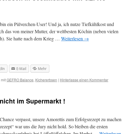
h bin ein Pülverchen-User! Und ja, ich nutze Tiefkühlkost und
ich das von meiner Mutter, der weltbesten Köchin (neben vielen
ch). Sie hatte nach dem Krieg …
Weiterlesen
→
dIn
E-Mail
Mehr
 mit
GEFRO Balance
,
Kichererbsen
|
Hinterlasse einen Kommentar
 nicht im Supermarkt !
e Chance verpasst, unsere Amorettis zum Erfolgsrezept zu machen
zept“ war uns die Jury nicht hold. So bleiben die ersten
eschmackserlebnis bei Löffellöffelchen. Im Herbst …
Weiterlesen