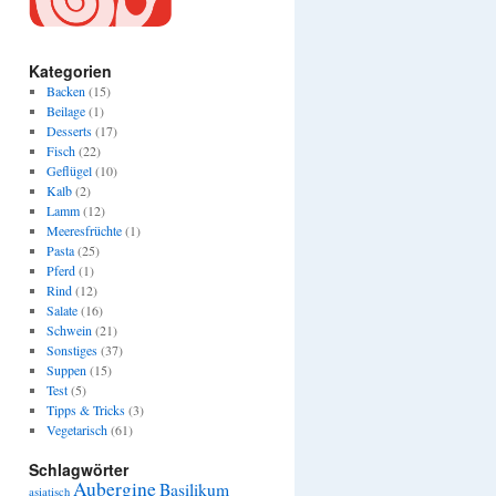
Kategorien
Backen
(15)
Beilage
(1)
Desserts
(17)
Fisch
(22)
Geflügel
(10)
Kalb
(2)
Lamm
(12)
Meeresfrüchte
(1)
Pasta
(25)
Pferd
(1)
Rind
(12)
Salate
(16)
Schwein
(21)
Sonstiges
(37)
Suppen
(15)
Test
(5)
Tipps & Tricks
(3)
Vegetarisch
(61)
Schlagwörter
Aubergine
Basilikum
asiatisch