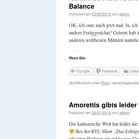
Balance
Publiziert am
02/06/2015
von
admin
OK, ich oute mich jetzt mal: Ja, ic
andere Fertiggerichte! Gelernt hab 
anderen weltbesten Müttern natürli
Share this:
Google
Pinterest
Linke
Veröffentlicht unter
Rind
|
Verschlagwortet
Amorettis gibts leider
Publiziert am
26/01/2015
von
admin
Die kulinarische Welt hat leider di
Bei der RTL Show „Das Erfolgsre
pikanten Pralinen ein exklusives G