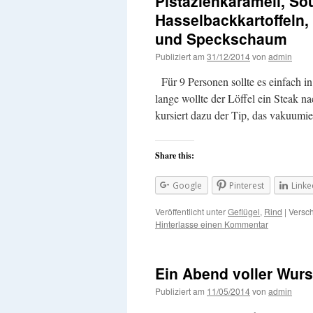
Pistazienkaramell, So
Hasselbackkartoffeln
und Speckschaum
Publiziert am
31/12/2014
von
admin
Für 9 Personen sollte es einfach in
lange wollte der Löffel ein Steak 
kursiert dazu der Tip, das vakuumi
Share this:
Google
Pinterest
Linke
Veröffentlicht unter
Geflügel
,
Rind
|
Versch
Hinterlasse einen Kommentar
Ein Abend voller Wur
Publiziert am
11/05/2014
von
admin