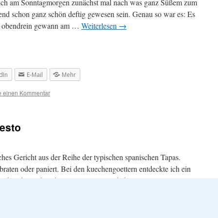
ich am Sonntagmorgen zunächst mal nach was ganz Süßem zum
end schon ganz schön deftig gewesen sein. Genau so war es: Es
d obendrein gewann am …
Weiterlesen
→
dIn
E-Mail
Mehr
se einen Kommentar
esto
ches Gericht aus der Reihe der typischen spanischen Tapas.
ebraten oder paniert. Bei den kuechengoettern entdeckte ich ein
Da aber die Liebste keine Rosinen mag, habe …
Weiterlesen
→