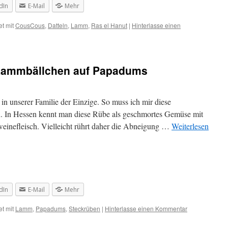
dIn
E-Mail
Mehr
t mit
CousCous
,
Datteln
,
Lamm
,
Ras el Hanut
|
Hinterlasse einen
 Lammbällchen auf Papadums
 in unserer Familie der Einzige. So muss ich mir diese
ten. In Hessen kennt man diese Rübe als geschmortes Gemüse mit
hweinefleisch. Vielleicht rührt daher die Abneigung …
Weiterlesen
dIn
E-Mail
Mehr
t mit
Lamm
,
Papadums
,
Steckrüben
|
Hinterlasse einen Kommentar