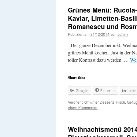
Grünes Menü: Rucola-F
Kaviar, Limetten-Bas
Romanescu und Rosm
Publiziert am
31/12/2014
von
admin
Der ganze Dezember inkl. Weihnach
grünes Menü kochen. Just in der Na
toller Kontrast dazu werden. …
Wei
Share this:
Google
Pinterest
Linke
Veröffentlicht unter
Desserts
,
Fisch
,
Geflü
einen Kommentar
Weihnachtsmenü 2014