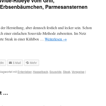
uvide-Ribeye vom Grill,
, Erbsenbäumchen, Parmesansternen
 der Herstellung, aber dennoch festlich und lecker sein. Schon
nach einer einfachen Sousvide-Methode zubereiten. Im Netz
erte Steak in einer Kühlbox …
Weiterlesen
→
dIn
E-Mail
Mehr
lagwortet mit
Entenleber
,
Hasselback
,
Sousvide
,
Steak
,
Vorspeise
|
st …