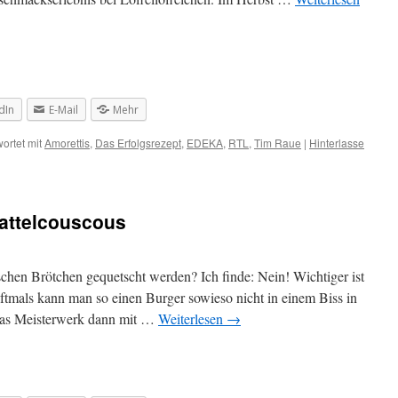
dIn
E-Mail
Mehr
ortet mit
Amorettis
,
Das Erfolgsrezept
,
EDEKA
,
RTL
,
Tim Raue
|
Hinterlasse
attelcouscous
en Brötchen gequetscht werden? Ich finde: Nein! Wichtiger ist
Oftmals kann man so einen Burger sowieso nicht in einem Biss in
as Meisterwerk dann mit …
Weiterlesen
→