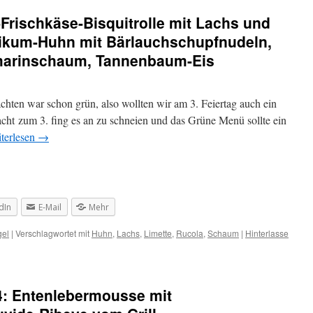
rischkäse-Bisquitrolle mit Lachs und
ilikum-Huhn mit Bärlauchschupfnudeln,
arinschaum, Tannenbaum-Eis
ten war schon grün, also wollten wir am 3. Feiertag auch ein
cht zum 3. fing es an zu schneien und das Grüne Menü sollte ein
terlesen
→
dIn
E-Mail
Mehr
gel
|
Verschlagwortet mit
Huhn
,
Lachs
,
Limette
,
Rucola
,
Schaum
|
Hinterlasse
: Entenlebermousse mit