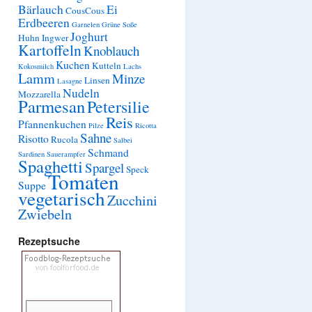
Bärlauch
Ei
CousCous
Erdbeeren
Garnelen
Grüne Soße
Joghurt
Huhn
Ingwer
Kartoffeln
Knoblauch
Kuchen
Kutteln
Kokosmilch
Lachs
Lamm
Minze
Linsen
Lasagne
Nudeln
Mozzarella
Parmesan
Petersilie
Reis
Pfannenkuchen
Pilze
Ricotta
Sahne
Risotto
Rucola
Salbei
Schmand
Sardinen
Sauerampfer
Spaghetti
Spargel
Speck
Tomaten
Suppe
vegetarisch
Zucchini
Zwiebeln
Rezeptsuche