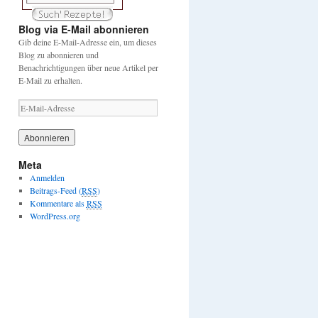
Blog via E-Mail abonnieren
Gib deine E-Mail-Adresse ein, um dieses
Blog zu abonnieren und
Benachrichtigungen über neue Artikel per
E-Mail zu erhalten.
E
-
M
a
i
Meta
l
Anmelden
-
Beitrags-Feed (
RSS
)
A
Kommentare als
RSS
d
WordPress.org
r
e
s
s
e