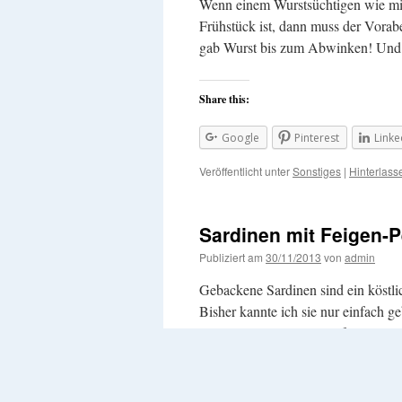
Wenn einem Wurstsüchtigen wie m
Frühstück ist, dann muss der Vorab
gab Wurst bis zum Abwinken! Un
Share this:
Google
Pinterest
Linke
Veröffentlicht unter
Sonstiges
|
Hinterlas
Sardinen mit Feigen-P
Publiziert am
30/11/2013
von
admin
Gebackene Sardinen sind ein köstli
Bisher kannte ich sie nur einfach g
Rezept mit einer Rosinenfüllung. 
Löffellöffelchen.
Share this: