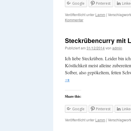
Google
Pinterest
Linke
Veröffentlicht unter
Lamm
|
Verschlagworte
Kommentar
Steckrübencurry mit
Publiziert am
31/12/2014
von
admin
Ich liebe Steckrüben. Leider bin ich
Köstlichkeit meist alleine zuberei
Solber, also gepökeltem, fetten Sc
→
Share this:
Google
Pinterest
Linke
Veröffentlicht unter
Lamm
|
Verschlagworte