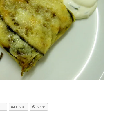
dIn
E-Mail
Mehr