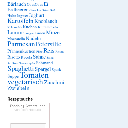
Bärlauch
Ei
CousCous
Erdbeeren
Garnelen
Grüne Soße
Joghurt
Huhn
Ingwer
Kartoffeln
Knoblauch
Kuchen
Kutteln
Kokosmilch
Lachs
Lamm
Minze
Linsen
Lasagne
Nudeln
Mozzarella
Parmesan
Petersilie
Reis
Pfannenkuchen
Pilze
Ricotta
Sahne
Risotto
Rucola
Salbei
Schmand
Sardinen
Sauerampfer
Spaghetti
Spargel
Speck
Tomaten
Suppe
vegetarisch
Zucchini
Zwiebeln
Rezeptsuche