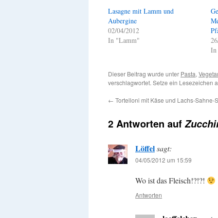
Lasagne mit Lamm und
Ge
Aubergine
Me
02/04/2012
Pf
In "Lamm"
26
In
Dieser Beitrag wurde unter
Pasta
,
Vegeta
verschlagwortet. Setze ein Lesezeichen 
←
Tortelloni mit Käse und Lachs-Sahne-
2 Antworten auf
Zucchi
Löffel
sagt:
04/05/2012 um 15:59
Wo ist das Fleisch!?!?!
Antworten