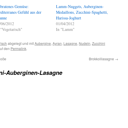
bratenes Gemüse:
Lamm-Nuggets, Auberginen-
diterranes Gefühl aus der
Medaillons, Zucchini-Spaghetti,
anne
Harissa-Joghurt
/06/2012
01/04/2012
 "Vegetarisch"
In "Lamm"
risch
abgelegt und mit
Aubergine
,
Ayran
,
Lasagne
,
Nudeln
,
Zucchini
auf den
Permalink
.
Soße
Brokkolilasagne
→
ni-Auberginen-Lasagne