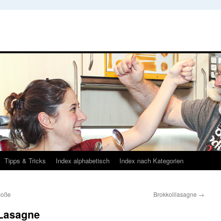
Tipps & Tricks
Index alphabetisch
Index nach Kategorien
Soße
Brokkolilasagne
→
-Lasagne