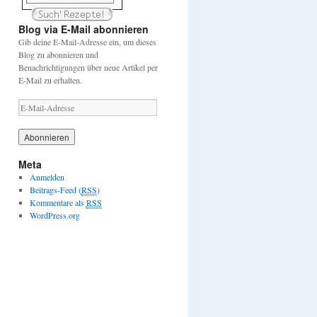
Blog via E-Mail abonnieren
Gib deine E-Mail-Adresse ein, um dieses
Blog zu abonnieren und
Benachrichtigungen über neue Artikel per
E-Mail zu erhalten.
E
-
M
a
i
Meta
l
Anmelden
-
Beitrags-Feed (
RSS
)
A
Kommentare als
RSS
d
WordPress.org
r
e
s
s
e