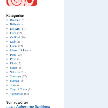
Kategorien
Backen
(15)
Beilage
(1)
Desserts
(17)
Fisch
(22)
Geflügel
(10)
Kalb
(2)
Lamm
(12)
Meeresfrüchte
(1)
Pasta
(25)
Pferd
(1)
Rind
(12)
Salate
(16)
Schwein
(21)
Sonstiges
(37)
Suppen
(15)
Test
(5)
Tipps & Tricks
(3)
Vegetarisch
(61)
Schlagwörter
Aubergine
Basilikum
asiatisch