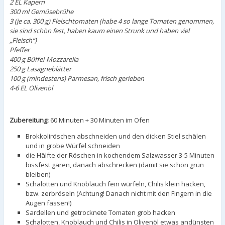
2 EL Kapern
300 ml Gemüsebrühe
3 (je ca. 300 g) Fleischtomaten (habe 4 so lange Tomaten genommen,
sie sind schön fest, haben kaum einen Strunk und haben viel
„Fleisch“)
Pfeffer
400 g Büffel-Mozzarella
250 g Lasagneblätter
100 g (mindestens) Parmesan, frisch gerieben
4-6 EL Olivenöl
Zubereitung:
60 Minuten + 30 Minuten im Ofen
Brokkoliröschen abschneiden und den dicken Stiel schälen
und in grobe Würfel schneiden
die Hälfte der Röschen in kochendem Salzwasser 3-5 Minuten
bissfest garen, danach abschrecken (damit sie schön grün
bleiben)
Schalotten und Knoblauch fein würfeln, Chilis klein hacken,
bzw. zerbröseln (Achtung! Danach nicht mit den Fingern in die
Augen fassen!)
Sardellen und getrocknete Tomaten grob hacken
Schalotten, Knoblauch und Chilis in Olivenöl etwas andünsten