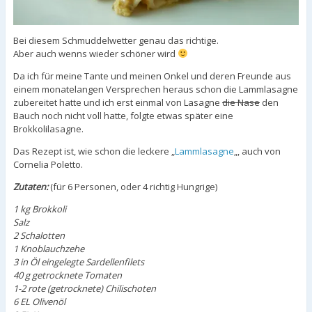
Bei diesem Schmuddelwetter genau das richtige.
Aber auch wenns wieder schöner wird
Da ich für meine Tante und meinen Onkel und deren Freunde aus
einem monatelangen Versprechen heraus schon die Lammlasagne
zubereitet hatte und ich erst einmal von Lasagne
die Nase
den
Bauch noch nicht voll hatte, folgte etwas später eine
Brokkolilasagne.
Das Rezept ist, wie schon die leckere „
Lammlasagne
„, auch von
Cornelia Poletto.
Zutaten:
(für 6 Personen, oder 4 richtig Hungrige)
1 kg Brokkoli
Salz
2 Schalotten
1 Knoblauchzehe
3 in Öl eingelegte Sardellenfilets
40 g getrocknete Tomaten
1-2 rote (getrocknete) Chilischoten
6 EL Olivenöl