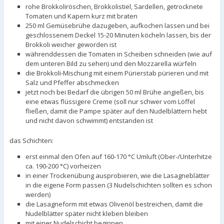
rohe Brokkoliröschen, Brokkolistiel, Sardellen, getrocknete
Tomaten und Kapern kurz mit braten
250 ml Gemüsebrühe dazugeben, aufkochen lassen und bei
geschlossenem Deckel 15-20 Minuten köcheln lassen, bis der
Brokkoli weicher geworden ist
währenddessen die Tomaten in Scheiben schneiden (wie auf
dem unteren Bild zu sehen) und den Mozzarella würfeln
die Brokkoli-Mischung mit einem Pürierstab pürieren und mit
Salz und Pfeffer abschmecken
jetzt noch bei Bedarf die übrigen 50 ml Brühe angießen, bis
eine etwas flüssigere Creme (soll nur schwer vom Löffel
fließen, damit die Pampe später auf den Nudelblättern hebt
und nicht davon schwimmt) entstanden ist
das Schichten:
erst einmal den Ofen auf 160-170 °C Umluft (Ober-/Unterhitze
ca. 190-200 °C) vorheizen
in einer Trockenübung ausprobieren, wie die Lasagneblätter
in die eigene Form passen (3 Nudelschichten sollten es schon
werden)
die Lasagneform mit etwas Olivenöl bestreichen, damit die
Nudelblätter später nicht kleben bleiben
mit einer Nudelschicht beginnen