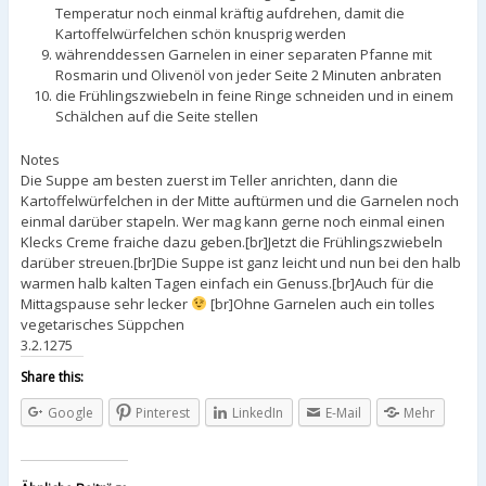
Temperatur noch einmal kräftig aufdrehen, damit die
Kartoffelwürfelchen schön knusprig werden
währenddessen Garnelen in einer separaten Pfanne mit
Rosmarin und Olivenöl von jeder Seite 2 Minuten anbraten
die Frühlingszwiebeln in feine Ringe schneiden und in einem
Schälchen auf die Seite stellen
Notes
Die Suppe am besten zuerst im Teller anrichten, dann die
Kartoffelwürfelchen in der Mitte auftürmen und die Garnelen noch
einmal darüber stapeln. Wer mag kann gerne noch einmal einen
Klecks Creme fraiche dazu geben.[br]Jetzt die Frühlingszwiebeln
darüber streuen.[br]Die Suppe ist ganz leicht und nun bei den halb
warmen halb kalten Tagen einfach ein Genuss.[br]Auch für die
Mittagspause sehr lecker
[br]Ohne Garnelen auch ein tolles
vegetarisches Süppchen
3.2.1275
Share this:
Google
Pinterest
LinkedIn
E-Mail
Mehr