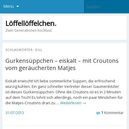
Menü
Löffellöffelchen.
Zwei Generationen Kochlust.
SCHLAGWÖRTER:
DILL
Gurkensüppchen – eiskalt – mit Croutons
vom geräucherten Matjes
Eiskalt erwischt! Ich liebe sommerliche Suppen, die erfrischend
würzig kühlen. Ein ganz schneller Vertreter dieser Gaumenkitzler
ist dieses Gurkensüppchen. Ohne die Croutons ist es in 2 Minuten
auf dem Tisch! Es lohnt sich allerdings, noch ein paar Minütchen für
die Matjes-Croutons dran zu …
Weiterlesen
→
31/07/2013
1
Kommentar