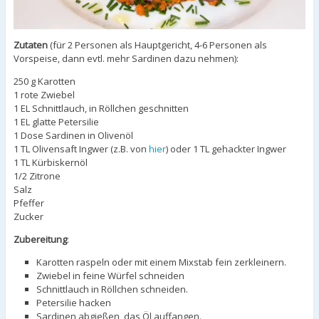
Zutaten
(für 2 Personen als Hauptgericht, 4-6 Personen als
Vorspeise, dann evtl. mehr Sardinen dazu nehmen):
250 g Karotten
1 rote Zwiebel
1 EL Schnittlauch, in Röllchen geschnitten
1 EL glatte Petersilie
1 Dose Sardinen in Olivenöl
1 TL Olivensaft Ingwer (z.B. von
hier
) oder 1 TL gehackter Ingwer
1 TL Kürbiskernöl
1/2 Zitrone
Salz
Pfeffer
Zucker
Zubereitung
:
Karotten raspeln oder mit einem Mixstab fein zerkleinern.
Zwiebel in feine Würfel schneiden
Schnittlauch in Röllchen schneiden.
Petersilie hacken
Sardinen abgießen, das Öl auffangen.