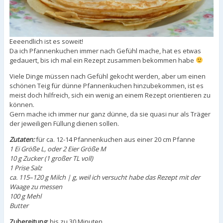
Eeeendlich ist es soweit!
Da ich Pfannenkuchen immer nach Gefühl mache, hat es etwas
gedauert, bis ich mal ein Rezept zusammen bekommen habe
Viele Dinge müssen nach Gefühl gekocht werden, aber um einen
schönen Teig für dünne Pfannenkuchen hinzubekommen, ist es
meist doch hilfreich, sich ein wenig an einem Rezept orientieren zu
können.
Gern mache ich immer nur ganz dünne, da sie quasi nur als Träger
der jeweiligen Füllung dienen sollen.
Zutaten:
für ca. 12-14 Pfannenkuchen aus einer 20 cm Pfanne
1 Ei Größe L, oder 2 Eier Größe M
10 g Zucker (1 großer TL voll)
1 Prise Salz
ca. 115–120 g Milch | g, weil ich versucht habe das Rezept mit der
Waage zu messen
100 g Mehl
Butter
Zubereitung:
bis zu 30 Minuten