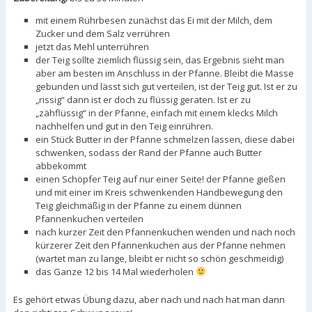
mit einem Rührbesen zunächst das Ei mit der Milch, dem
Zucker und dem Salz verrühren
jetzt das Mehl unterrühren
der Teig sollte ziemlich flüssig sein, das Ergebnis sieht man
aber am besten im Anschluss in der Pfanne. Bleibt die Masse
gebunden und lässt sich gut verteilen, ist der Teig gut. Ist er zu
„rissig“ dann ist er doch zu flüssig geraten. Ist er zu
„zähflüssig“ in der Pfanne, einfach mit einem klecks Milch
nachhelfen und gut in den Teig einrühren.
ein Stück Butter in der Pfanne schmelzen lassen, diese dabei
schwenken, sodass der Rand der Pfanne auch Butter
abbekommt
einen Schöpfer Teig auf nur einer Seite! der Pfanne gießen
und mit einer im Kreis schwenkenden Handbewegung den
Teig gleichmäßig in der Pfanne zu einem dünnen
Pfannenkuchen verteilen
nach kurzer Zeit den Pfannenkuchen wenden und nach noch
kürzerer Zeit den Pfannenkuchen aus der Pfanne nehmen
(wartet man zu lange, bleibt er nicht so schön geschmeidig)
das Ganze 12 bis 14 Mal wiederholen
Es gehört etwas Übung dazu, aber nach und nach hat man dann