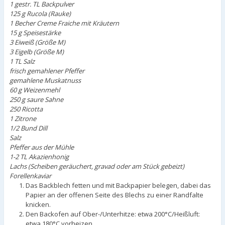
1 gestr. TL Backpulver
125 g Rucola (Rauke)
1 Becher Creme Fraiche mit Kräutern
15 g Speisestärke
3 Eiweiß (Größe M)
3 Eigelb (Größe M)
1 TL Salz
frisch gemahlener Pfeffer
gemahlene Muskatnuss
60 g Weizenmehl
250 g saure Sahne
250 Ricotta
1 Zitrone
1/2 Bund Dill
Salz
Pfeffer aus der Mühle
1-2 TL Akazienhonig
Lachs (Scheiben geräuchert, gravad oder am Stück gebeizt)
Forellenkaviar
Das Backblech fetten und mit Backpapier belegen, dabei das
Papier an der offenen Seite des Blechs zu einer Randfalte
knicken.
Den Backofen auf Ober-/Unterhitze: etwa 200°C/Heißluft:
etwa 180°C vorheizen