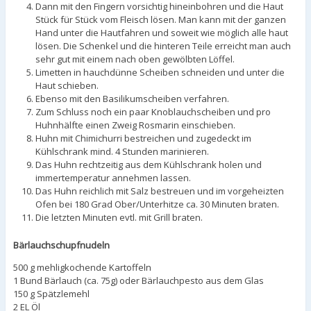
Dann mit den Fingern vorsichtig hineinbohren und die Haut
Stück für Stück vom Fleisch lösen. Man kann mit der ganzen
Hand unter die Hautfahren und soweit wie möglich alle haut
lösen. Die Schenkel und die hinteren Teile erreicht man auch
sehr gut mit einem nach oben gewölbten Löffel.
Limetten in hauchdünne Scheiben schneiden und unter die
Haut schieben.
Ebenso mit den Basilikumscheiben verfahren.
Zum Schluss noch ein paar Knoblauchscheiben und pro
Huhnhälfte einen Zweig Rosmarin einschieben.
Huhn mit Chimichurri bestreichen und zugedeckt im
Kühlschrank mind. 4 Stunden marinieren.
Das Huhn rechtzeitig aus dem Kühlschrank holen und
immertemperatur annehmen lassen.
Das Huhn reichlich mit Salz bestreuen und im vorgeheizten
Ofen bei 180 Grad Ober/Unterhitze ca. 30 Minuten braten.
Die letzten Minuten evtl. mit Grill braten.
Bärlauchschupfnudeln
500 g mehligkochende Kartoffeln
1 Bund Bärlauch (ca. 75g) oder Bärlauchpesto aus dem Glas
150 g Spätzlemehl
2 EL Öl