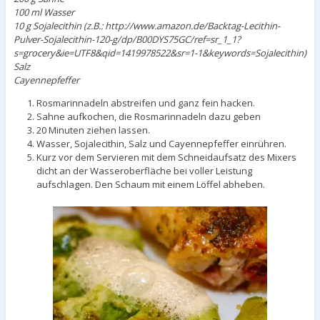
100 ml Wasser
10 g Sojalecithin
(z.B.: http://www.amazon.de/Backtag-Lecithin-
Pulver-Sojalecithin-120-g/dp/B00DYS75GC/ref=sr_1_1?
s=grocery&ie=UTF8&qid=1419978522&sr=1-1&keywords=Sojalecithin)
Salz
Cayennepfeffer
Rosmarinnadeln abstreifen und ganz fein hacken.
Sahne aufkochen, die Rosmarinnadeln dazu geben
20 Minuten ziehen lassen.
Wasser, Sojalecithin, Salz und Cayennepfeffer einrühren.
Kurz vor dem Servieren mit dem Schneidaufsatz des Mixers
dicht an der Wasseroberfläche bei voller Leistung
aufschlagen. Den Schaum mit einem Löffel abheben.