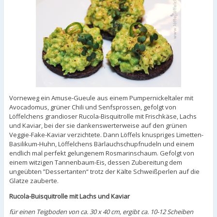
Vorneweg ein Amuse-Gueule aus einem Pumpernickeltaler mit
Avocadomus, grüner Chili und Senfsprossen, gefolgt von
Löffelchens grandioser Rucola-Bisquitrolle mit Frischkäse, Lachs
und Kaviar, bei der sie dankenswerterweise auf den grünen
Veggie-Fake-Kaviar verzichtete. Dann Löffels knuspriges Limetten-
Basilikum-Huhn, Löffelchens Bärlauchschupfnudeln und einem
endlich mal perfekt gelungenem Rosmarinschaum. Gefolgt von
einem witzigen Tannenbaum-Eis, dessen Zubereitung dem
ungeübten ”Dessertanten“ trotz der Kälte Schweißperlen auf die
Glatze zauberte.
Rucola-Buisquitrolle mit Lachs und Kaviar
für einen Teigboden von ca. 30 x 40 cm, ergibt ca. 10-12 Scheiben