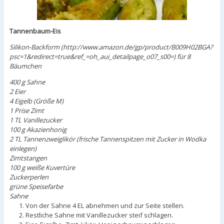
Tannenbaum-Eis
Silikon-Backform (http://www.amazon.de/gp/product/B009H02BGA?
psc=1&redirect=true&ref_=oh_aui_detailpage_o07_s00=) für 8
Bäumchen
400 g Sahne
2 Eier
4 Eigelb (Größe M)
1 Prise Zimt
1 TL Vanillezucker
100 g Akazienhonig
2 TL Tannenzweiglikör (frische Tannenspitzen mit Zucker in Wodka
einlegen)
Zimtstangen
100 g weiße Kuvertüre
Zuckerperlen
grüne Speisefarbe
Sahne
Von der Sahne 4 EL abnehmen und zur Seite stellen.
Restliche Sahne mit Vanillezucker steif schlagen.