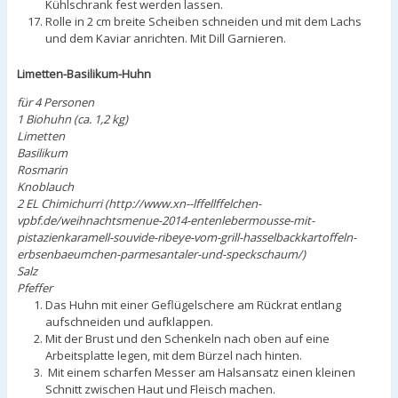
Kühlschrank fest werden lassen.
Rolle in 2 cm breite Scheiben schneiden und mit dem Lachs
und dem Kaviar anrichten. Mit Dill Garnieren.
Limetten-Basilikum-Huhn
für 4 Personen
1 Biohuhn (ca. 1,2 kg)
Limetten
Basilikum
Rosmarin
Knoblauch
2 EL Chimichurri (http://www.xn--lffellffelchen-
vpbf.de/weihnachtsmenue-2014-entenlebermousse-mit-
pistazienkaramell-souvide-ribeye-vom-grill-hasselbackkartoffeln-
erbsenbaeumchen-parmesantaler-und-speckschaum/)
Salz
Pfeffer
Das Huhn mit einer Geflügelschere am Rückrat entlang
aufschneiden und aufklappen.
Mit der Brust und den Schenkeln nach oben auf eine
Arbeitsplatte legen, mit dem Bürzel nach hinten.
Mit einem scharfen Messer am Halsansatz einen kleinen
Schnitt zwischen Haut und Fleisch machen.