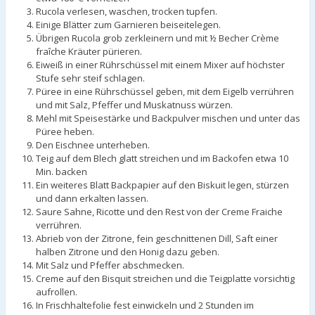
Rucola verlesen, waschen, trocken tupfen.
Einige Blätter zum Garnieren beiseitelegen.
Übrigen Rucola grob zerkleinern und mit ½ Becher Crème
fraîche Kräuter pürieren.
Eiweiß in einer Rührschüssel mit einem Mixer auf höchster
Stufe sehr steif schlagen.
Püree in eine Rührschüssel geben, mit dem Eigelb verrühren
und mit Salz, Pfeffer und Muskatnuss würzen.
Mehl mit Speisestärke und Backpulver mischen und unter das
Püree heben.
Den Eischnee unterheben.
Teig auf dem Blech glatt streichen und im Backofen etwa 10
Min. backen
Ein weiteres Blatt Backpapier auf den Biskuit legen, stürzen
und dann erkalten lassen.
Saure Sahne, Ricotte und den Rest von der Creme Fraiche
verrühren.
Abrieb von der Zitrone, fein geschnittenen Dill, Saft einer
halben Zitrone und den Honig dazu geben.
Mit Salz und Pfeffer abschmecken.
Creme auf den Bisquit streichen und die Teigplatte vorsichtig
aufrollen.
In Frischhaltefolie fest einwickeln und 2 Stunden im