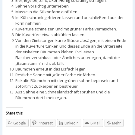
Eier, Eigelbe, Zimt, Likör, Honig schaumig schlagen.
Sahne vorsichtig unterheben.
Masse in die Silikonform einfüllen.
Im Kühlschrank gefrieren lassen und anschließend aus der
Form nehmen.
Kuvertüre schmelzen und mit grüner Farbe vermischen.
Die Kuvertüre etwas abkühlen lassen.
Von den Zimtstangen kurze Stücke absägen, mit einem Ende
in die Kuvertüre tunken und dieses Ende an die Unterseite
der eiskalten Bäumchen kleben. Evtl. einen
Flaschenverschluss oder Ähnliches unterlegen, damit der
„Baumstamm“ nicht abfällt.
Bäumchen erneut in das Eisfach legen.
Restliche Sahne mit grüner Farbe einfärben.
Eiskalte Bäumchen mit der grünen sahne bepinseln und
sofort mit Zuckerperlen bestreuen.
Aus Sahne eine Schneelandschaft sprühen und die
Bäumchen dort hineinlegen.
Share this:
Google
Pinterest
LinkedIn
E-Mail
Mehr