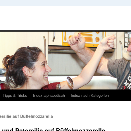
Tipps & Tricks
Index alphabetisch
Index nach Kategorien
silie auf Büffelmozzarella
nd Petersilie auf Büffelmozzarella