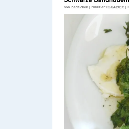
Von
loeffelchen
|
Publiziert
03/04/2012
|
D